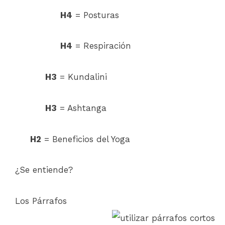
H4
= Posturas
H4
= Respiración
H3
= Kundalini
H3
= Ashtanga
H2
= Beneficios del Yoga
¿Se entiende?
Los Párrafos