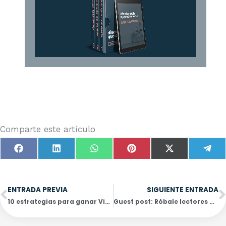
Comparte este artículo
Compartir
Compartir
Compartir
Compartir
Compartir
Com
Facebook
LinkedIn
WhatsApp
Pinterest
X
Tel
en
en
en
en
en
en
(Twitter)
Ant
S
ENTRADA PREVIA
SIGUIENTE ENTRADA
10 estrategias para ganar Visibilidad en Internet
Guest post: Róbale lectores a tu competencia y haz que te lo agradezcan