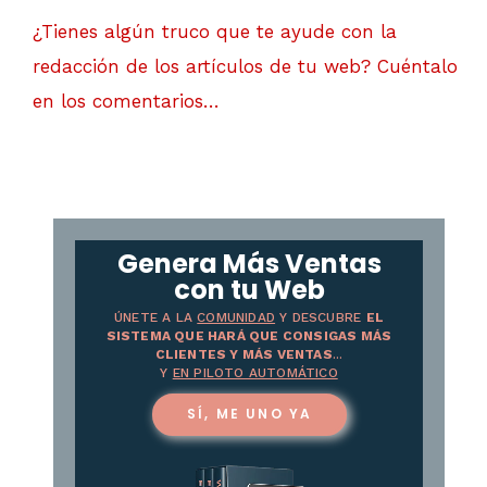
¿Tienes algún truco que te ayude con la
redacción de los artículos de tu web? Cuéntalo
en los comentarios…
Genera Más Ventas
con tu Web
ÚNETE A LA
COMUNIDAD
Y DESCUBRE
EL
SISTEMA QUE HARÁ QUE CONSIGAS MÁS
CLIENTES Y MÁS VENTAS
...
Y
EN PILOTO AUTOMÁTICO
SÍ, ME UNO YA