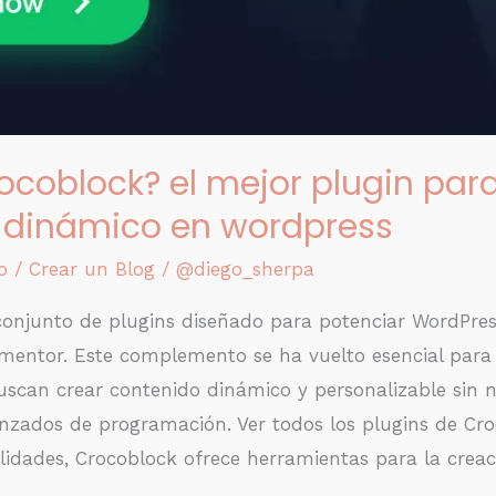
ocoblock? el mejor plugin par
 dinámico en wordpress
o
/
Crear un Blog
/
@diego_sherpa
conjunto de plugins diseñado para potenciar WordPres
ementor. Este complemento se ha vuelto esencial para 
scan crear contenido dinámico y personalizable sin 
nzados de programación. Ver todos los plugins de Cro
lidades, Crocoblock ofrece herramientas para la creac