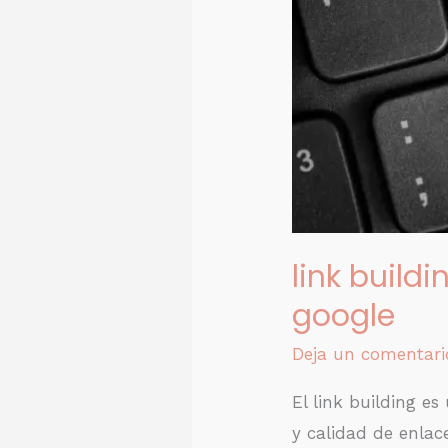
tu
posición
en
Google
link build
google
Deja un comentari
El link building e
y calidad de enlac