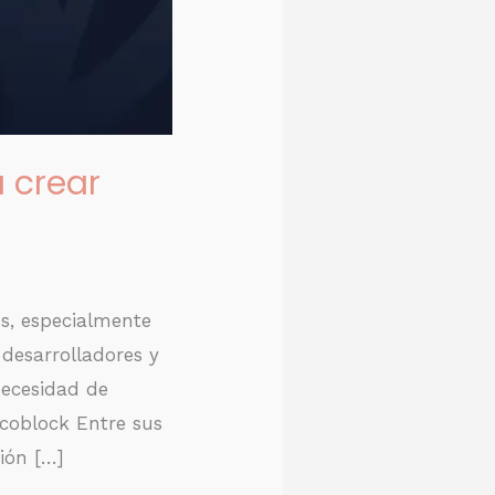
a crear
s, especialmente
desarrolladores y
necesidad de
coblock Entre sus
ión […]