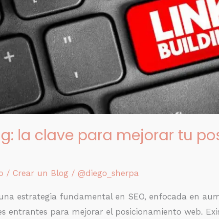
ing: la clave para mejorar tu po
o
/
Crear un Blog
/
@diego_sherpa
s una estrategia fundamental en SEO, enfocada en au
es entrantes para mejorar el posicionamiento web. Exi