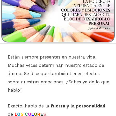
Están siempre presentes en nuestra vida.
Muchas veces determinan nuestro estado de
ánimo. Se dice que también tienen efectos
sobre nuestras emociones. ¿Sabes ya de lo que
hablo?
Exacto, hablo de la
fuerza y la personalidad
de
L
O
S
C
O
L
O
R
E
S
.