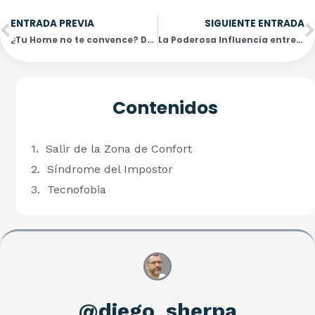
Ant
S
ENTRADA PREVIA
SIGUIENTE ENTRADA
¿Tu Home no te convence? Descubre los pasos para mejorarla y atraer más visitas
La Poderosa Influencia entre Colores y Emociones que hará destacar tu Blog de Desarrollo Personal y poca gente conoce
Contenidos
Salir de la Zona de Confort
Síndrome del Impostor
Tecnofobia
@diego_sherpa