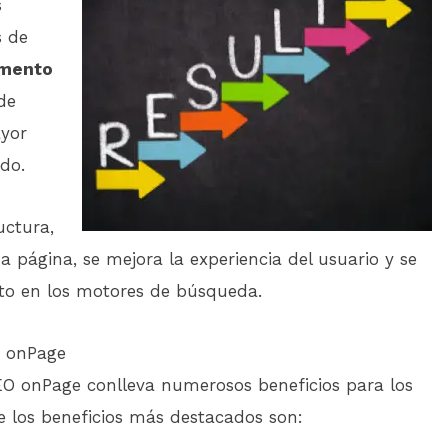
s
s de
mento
de
ayor
ado.
uctura,
a página, se mejora la experiencia del usuario y se
ito en los motores de búsqueda.
O onPage
EO onPage conlleva numerosos beneficios para los
de los beneficios más destacados son: