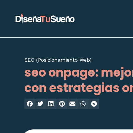
Ir
al
contenido
SEO (Posicionamiento Web)
seo onpage: mejor
con estrategias o