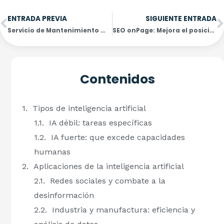
Ant
S
ENTRADA PREVIA
SIGUIENTE ENTRADA
Servicio de Mantenimiento WordPress: Garantiza la Actualización y Seguridad de tu Sitio Web
SEO onPage: Mejora el posicionamiento de tu web con estrategias onsite
Contenidos
Tipos de inteligencia artificial
IA débil: tareas específicas
IA fuerte: que excede capacidades
humanas
Aplicaciones de la inteligencia artificial
Redes sociales y combate a la
desinformación
Industria y manufactura: eficiencia y