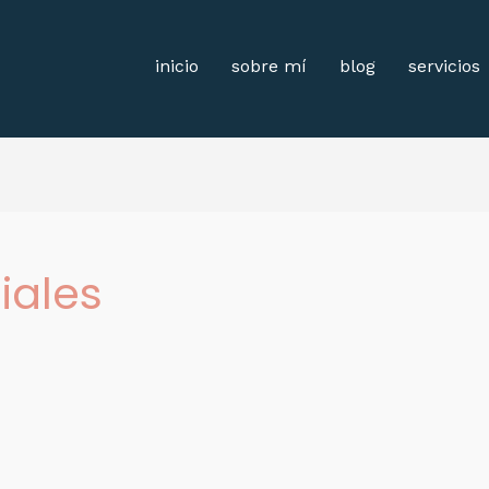
inicio
sobre mí
blog
servicios
iales