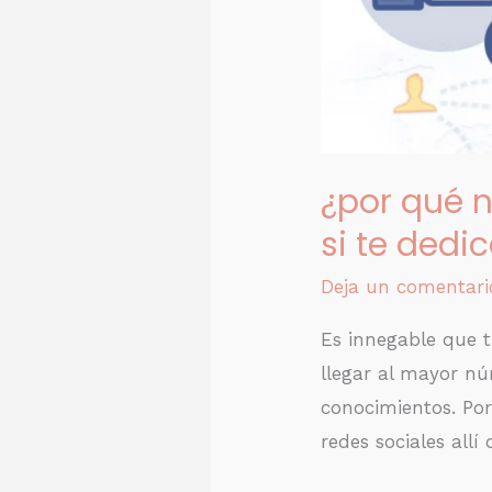
te
dedicas
al
Desarrollo
personal?
¿por qué 
si te dedi
Deja un comentari
Es innegable que t
llegar al mayor nú
conocimientos. Por
redes sociales allí