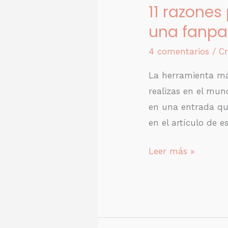
11 razones
de
una fanpa
Facebook
4 comentarios
/
Cr
La herramienta má
realizas en el mun
en una entrada que
en el artículo de 
Leer más »